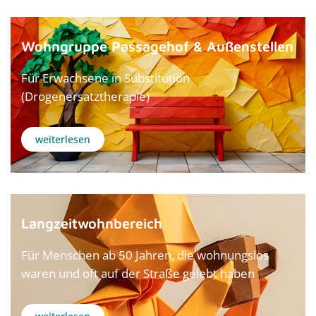
Wohngruppe Passagehof & Außenstellen
Für Erwachsene in Substitution
(Drogenersatztherapie)
weiterlesen
Langzeitwohnbereich
Für Menschen ab 50 Jahren, die wohnungslos
waren und oft auf der Straße gelebt haben