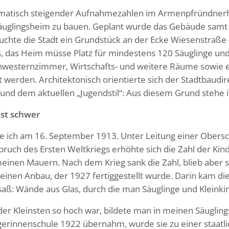
matisch steigender Aufnahmezahlen im Armenpfründnerhau
äuglingsheim zu bauen. Geplant wurde das Gebäude samt P
uchte die Stadt ein Grundstück an der Ecke Wiesenstraße 
, das Heim müsse Platz für mindestens 120 Säuglinge und
chwesternzimmer, Wirtschafts- und weitere Räume sowie e
 werden. Architektonisch orientierte sich der Stadtbaudi
nd dem aktuellen „Jugendstil“: Aus diesem Grund stehe 
ist schwer
e ich am 16. September 1913. Unter Leitung einer Obers
bruch des Ersten Weltkriegs erhöhte sich die Zahl der Kind
meinen Mauern. Nach dem Krieg sank die Zahl, blieb aber s
 einen Anbau, der 1927 fertiggestellt wurde. Darin kam die
ß: Wände aus Glas, durch die man Säuglinge und Kleinkind
der Kleinsten so hoch war, bildete man in meinen Säuglings
gerinnenschule 1922 übernahm, wurde sie zu einer staatli