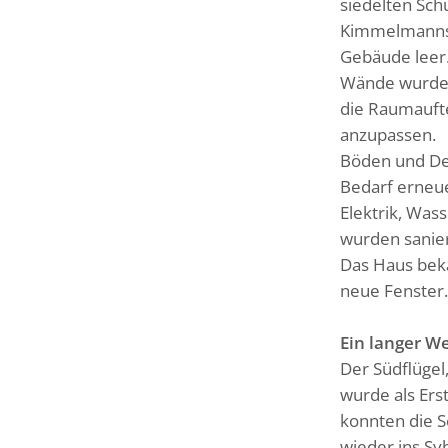
siedelten Sch
Kimmelmannsc
Gebäude leer. 
Wände wurden
die Raumaufte
anzupassen.
Böden und De
Bedarf erneue
Elektrik, Was
wurden sanier
Das Haus bek
neue Fenster.
Ein langer W
Der Südflügel,
wurde als Ers
konnten die 
wieder ins Sy