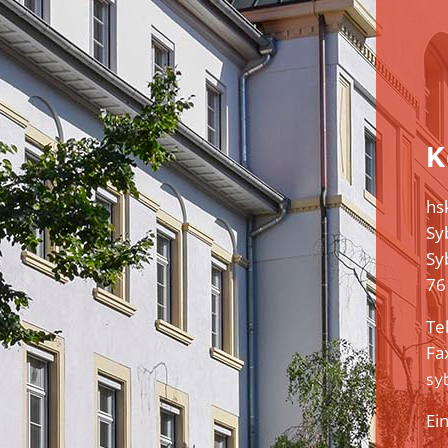
K
hs
Sy
Sy
76
Tel
Fa
sy
Ei