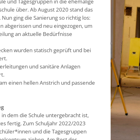
ule und Tagesgruppen in die ehemalige
hule über. Ab August 2020 stand das
Nun ging die Sanierung so richtig los:
 abgerissen und neu eingezogen, um
ilung an aktuelle Bedürfnisse
cken wurden statisch geprüft und bei
rt.
serleitungen und sanitäre Anlagen
t.
am einen hellen Anstrich und passende
eg
 in dem die Schule untergebracht ist,
tes fertig. Zum Schuljahr 2022/2023
Schüler*innen und die Tagesgruppen
belcentrum ziehen. Am Rest des