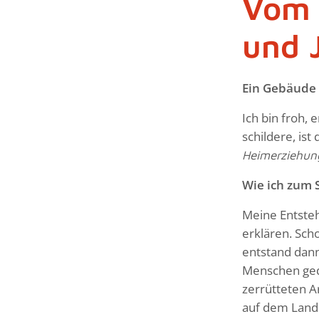
Vom 
und 
Ein Gebäude 
Ich bin froh,
schildere, ist
Heimerziehung
Wie ich zum 
Meine Entsteh
erklären. Sch
entstand dann
Menschen geda
zerrütteten Ar
auf dem Land