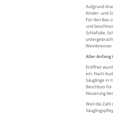
Aufgrund dra
Kinder- und S
Für den Bau s
und beschloss
Schlafsäle, S
untergebracht
Weinbrenner u
Aller Anfang 
Eröffnet wurd
ein. Nach Aus
Säuglinge in 
Beschluss für
Neuerung besa
Weil die Zahl 
Säuglingspfle