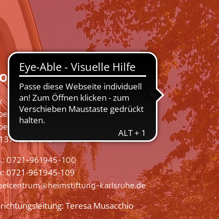
ontakt
k
belcentrum
belstraße 11
137 Karlsruhe
.:
0721-961945-100
x: 0721-961945-109
belcentrum@heimstiftung-karlsruhe.de
nrichtungsleitung: Teresa Musacchio