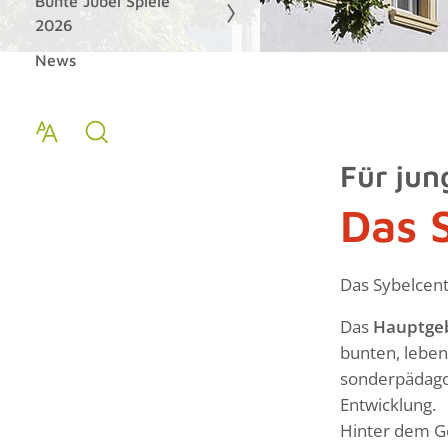
Bunte Jubel Spiele
2026
News
Für ju
Das 
Das Sybelcentr
Das
Hauptge
bunten, lebe
sonderpädago
Entwicklung.
Hinter dem Ge