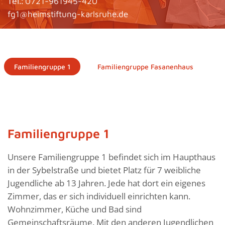
Tel.:
0721-961945-420
fg1@heimstiftung-karlsruhe.de
Familiengruppe 1
Familiengruppe Fasanenhaus
F
Familiengruppe 1
Unsere Familiengruppe 1 befindet sich im Haupthaus
in der Sybelstraße und bietet Platz für 7 weibliche
Jugendliche ab 13 Jahren. Jede hat dort ein eigenes
Zimmer, das er sich individuell einrichten kann.
Wohnzimmer, Küche und Bad sind
Gemeinschaftsräume. Mit den anderen Jugendlichen