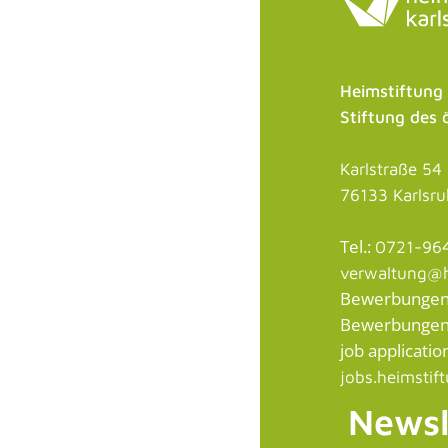
Heimstiftung
Stiftung des 
Karlstraße 54
76133 Karlsr
Tel.:
0721-96
verwaltung@h
Bewerbungen /
Bewerbungen a
job application
jobs.heimstif
Newsl