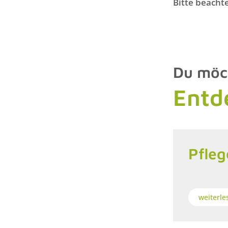
Bitte beachte
Du möch
Entd
Pfle
weiterle