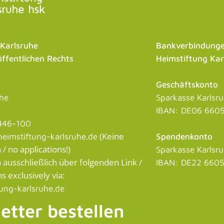
 Karlsruhe
Bankverbindunge
öffentlichen Rechts
Heimstiftung Kar
Geschäftskonto
uhe
Sparkasse Karlsr
IBAN: DE06 6605
446-100
(Keine
eimstiftung-karlsruhe.de
Spendenkonto
 no applications!)
Sparkasse Karlsr
usschließlich über folgenden Link /
IBAN: DE22 6605
s exclusively via:
tung-karlsruhe.de
etter bestellen