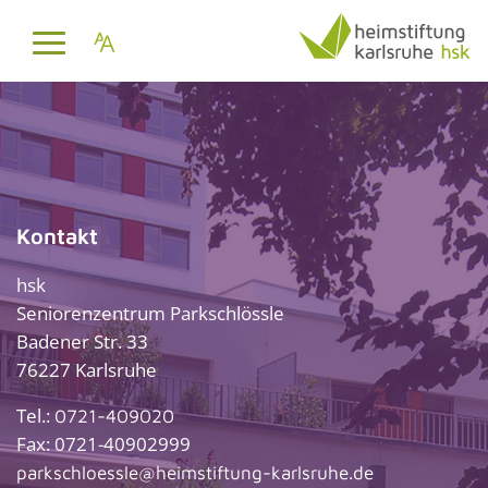
Kontakt
hsk
Senio­ren­zen­trum Parksch­lössle
Badener Str. 33
76227 Karlsruhe
Tel.:
0721-409020
Fax: 0721-40902999
parkschloessle@heimstiftung-karlsruhe.de