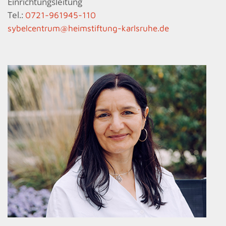
Einrichtungsleitung
Tel.:
0721-961945-110
sybelcentrum@heimstiftung-karlsruhe.de