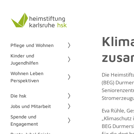
Klim
Pflege und Wohnen
zus
Kinder und
Jugendhilfen
Wohnen Leben
Die Heimstift
Perspektiven
(BEG) Durmers
Seniorenzentr
Die hsk
Stromerzeugu
Jobs und Mitarbeit
Eva Rühle, Ge
Spende und
„Klimaschutz i
Engagement
BEG Durmersh
für die dort