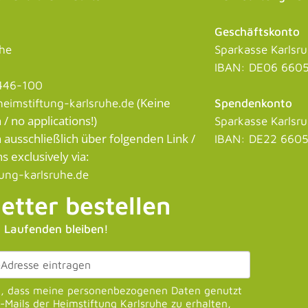
Geschäftskonto
uhe
Sparkasse Karlsr
IBAN: DE06 6605
446-100
(Keine
eimstiftung-karlsruhe.de
Spendenkonto
 no applications!)
Sparkasse Karlsr
usschließlich über folgenden Link /
IBAN: DE22 6605
s exclusively via:
tung-karlsruhe.de
etter bestellen
 Laufenden bleiben!
u, dass meine personenbezogenen Daten genutzt
Mails der Heimstiftung Karlsruhe zu erhalten,