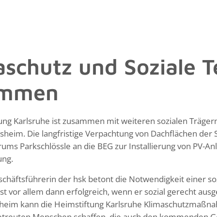
aschutz und Soziale T
ammen
ung Karlsruhe ist zusammen mit weiteren sozialen Träge
heim. Die langfristige Verpachtung von Dachflächen der
ums Parkschlössle an die BEG zur Installierung von PV-Anla
ng.
schäftsführerin der hsk betont die Notwendigkeit einer so
st vor allem dann erfolgreich, wenn er sozial gerecht ausg
eim kann die Heimstiftung Karlsruhe Klimaschutzmaßnah
 betreuten Menschen schaffen, die auch den kommenden 