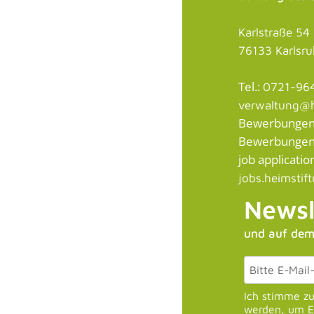
Karlstraße 54
76133 Karlsr
Tel.:
0721-96
verwaltung@h
Bewerbungen /
Bewerbungen a
job application
jobs.heimstif
Newsl
und auf dem
Ich stimme z
werden, um E-