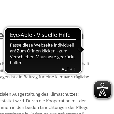
eilhabe gehören
rn Partnerin der Bürgerenergiegenossenschaft
 Seniorenresidenz am Wetterbach und des
gen ist ein Beitrag für eine klimaverträgliche
zialen Ausgestaltung des Klimaschutzes:
estaltet wird. Durch die Kooperation mit der
men in den beiden Einrichtungen der Pflege
Generationen in Karlsruhe zugutekommen.“