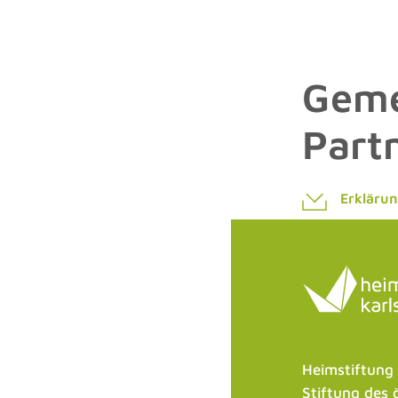
Geme
Partn
Erkläru
Heimstiftung
Stiftung des 