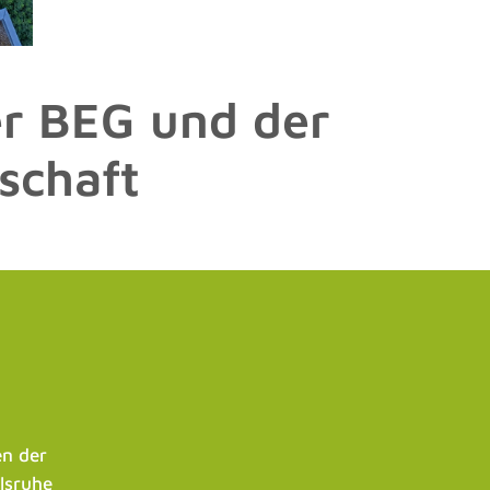
r BEG und der
schaft
n der
lsruhe