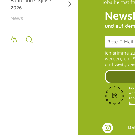
Bunte Jubel Spiele
jobs.heimstif
2026
Newsl
News
und auf dem
Ich stimme z
werden, um E-
und weiß, das
Für
Anm
rap
Da
Da