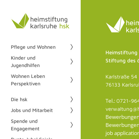
Pflege und Wohnen
Heimstiftung
Kinder und
Stiftung des 
Jugendhilfen
Wohnen Leben
Karlstraße 54
Perspektiven
76133 Karlsr
Die hsk
Tel.:
0721-96
verwaltung@h
Jobs und Mitarbeit
Bewerbungen /
Spende und
Bewerbungen a
Engagement
job application