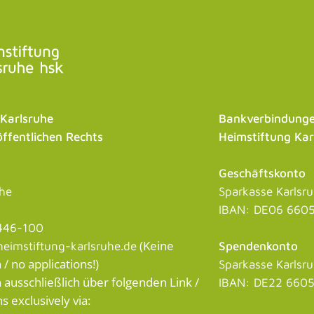
 Karlsruhe
Bankverbindunge
öffentlichen Rechts
Heimstiftung Kar
Geschäftskonto
uhe
Sparkasse Karlsr
IBAN: DE06 6605
446-100
(Keine
eimstiftung-karlsruhe.de
Spendenkonto
 no applications!)
Sparkasse Karlsr
usschließlich über folgenden Link /
IBAN: DE22 6605
s exclusively via: