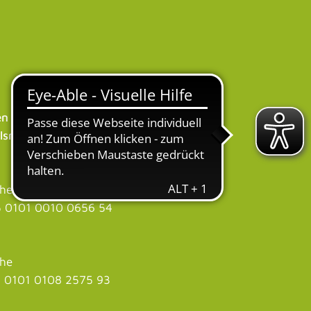
n der
lsruhe
uhe
 0101 0010 0656 54
uhe
 0101 0108 2575 93