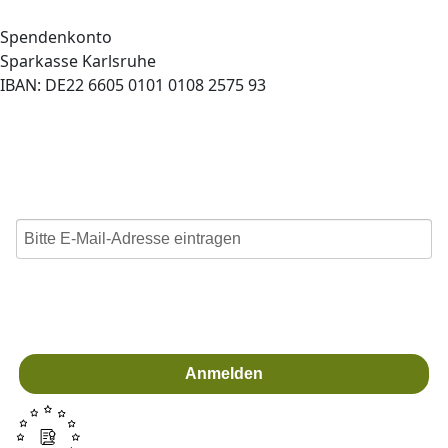
Spendenkonto
Sparkasse Karlsruhe
IBAN: DE22 6605 0101 0108 2575 93
Newsletter bestellen
und auf dem Laufenden bleiben!
Ich stimme zu, dass meine personenbezogenen Daten
genutzt werden, um E-Mails der Heimstiftung Karlsruhe zu
erhalten, und weiß, dass ich dies jederzeit widerrufen
kann.
Anmelden
Für den Versand unserer Newsletter nutzen wir rapidmail. Mit
Ihrer Anmeldung stimmen Sie zu, dass die eingegebenen
Daten an rapidmail übermittelt werden. Beachten Sie bitte