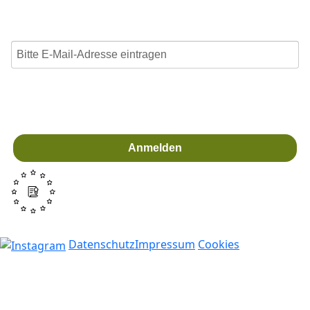
und auf dem Laufenden bleiben!
Ich stimme zu, dass meine personenbezogenen Daten
genutzt werden, um E-Mails der Heimstiftung Karlsruhe zu
erhalten, und weiß, dass ich dies jederzeit widerrufen
kann.
Anmelden
Für den Versand unserer Newsletter nutzen wir rapidmail. Mit
Ihrer Anmeldung stimmen Sie zu, dass die eingegebenen
Daten an rapidmail übermittelt werden. Beachten Sie bitte
auch die
AGB
und
Datenschutzbestimmungen
.
Datenschutz
Impressum
Cookies