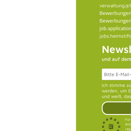
verwaltung@h
Bewerbungen /
Bewerbungen a
job application
jobs.heimstif
Newsl
und auf dem
Ich stimme z
werden, um E-
und weiß, das
Für
Anm
rap