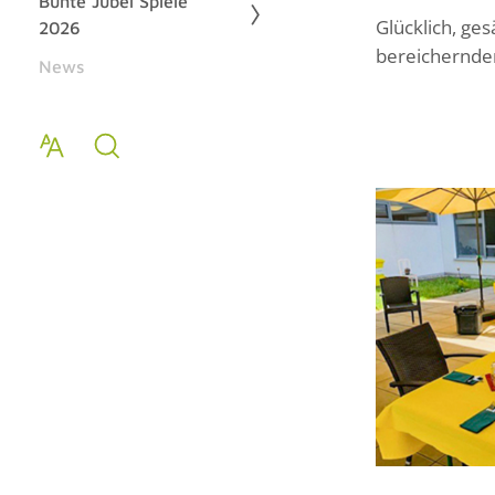
Bunte Jubel Spiele
Glücklich, ge
2026
bereichernde
News