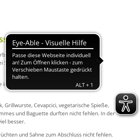
ssle
tarbeiter*innen des Seniorenzentrums
ei Sonnenschein und musikalischer
de in der munteren Runde gemeinsam
Grillwurste, Cevapcici, vegetarische Spieße,
ommes und Baguette durften nicht fehlen. In der
iel besser.
Früchten und Sahne zum Abschluss nicht fehlen.