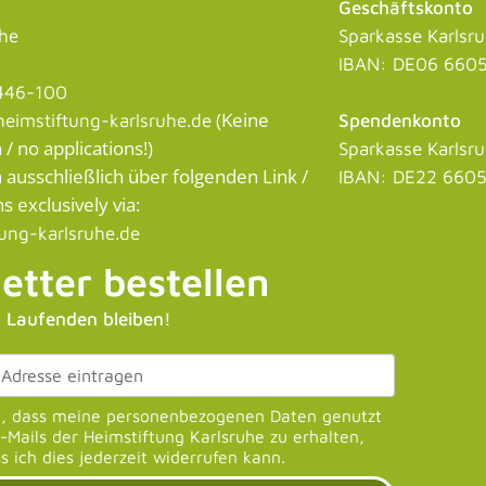
Geschäftskonto
uhe
Sparkasse Karlsr
IBAN: DE06 6605
446-100
(Keine
eimstiftung-karlsruhe.de
Spendenkonto
 no applications!)
Sparkasse Karlsr
usschließlich über folgenden Link /
IBAN: DE22 6605
s exclusively via:
tung-karlsruhe.de
etter bestellen
 Laufenden bleiben!
u, dass meine personenbezogenen Daten genutzt
Mails der Heimstiftung Karlsruhe zu erhalten,
s ich dies jederzeit widerrufen kann.