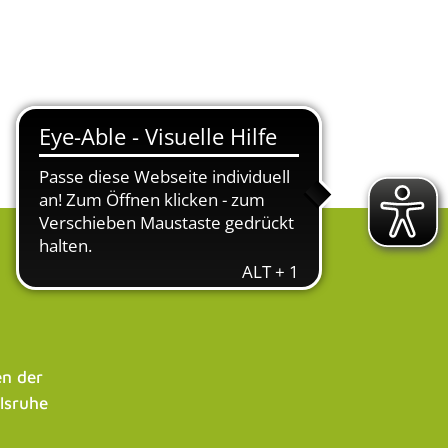
n der
lsruhe