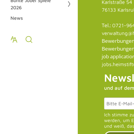
Bunte Jubel Spiele
Karlstraße 54
2026
76133 Karlsr
News
Tel.:
0721-96
verwaltung@h
Bewerbungen /
Bewerbungen a
job application
jobs.heimstif
Newsl
und auf dem
Ich stimme z
werden, um E-
und weiß, das