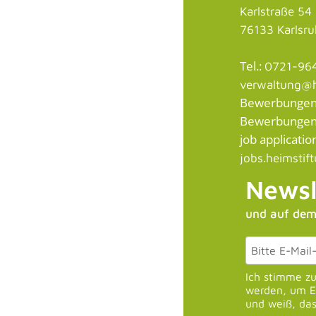
Karlstraße 54
76133 Karlsr
Tel.:
0721-96
verwaltung@h
Bewerbungen /
Bewerbungen a
job application
jobs.heimstif
Newsl
und auf dem
Ich stimme z
werden, um E-
und weiß, das