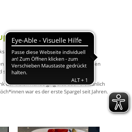
gruppe Passagehof
ckssache.
onalen Gemüses wohnen. Zwei Bewohner*innen
sein soll.
nk der vielen Hände ging dies auch erstaunlich
öch*innen war es der erste Spargel seit Jahren.