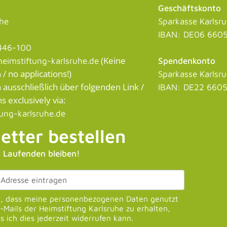
Geschäftskonto
uhe
Sparkasse Karlsr
IBAN: DE06 6605
446-100
(Keine
eimstiftung-karlsruhe.de
Spendenkonto
 no applications!)
Sparkasse Karlsr
usschließlich über folgenden Link /
IBAN: DE22 6605
s exclusively via:
tung-karlsruhe.de
etter bestellen
 Laufenden bleiben!
u, dass meine personenbezogenen Daten genutzt
Mails der Heimstiftung Karlsruhe zu erhalten,
s ich dies jederzeit widerrufen kann.